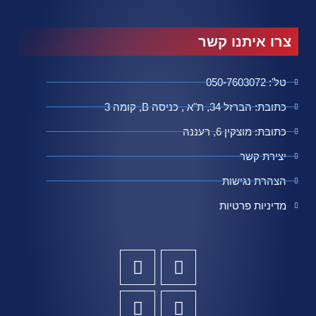
צרו איתנו קשר
טל': 050-7603072
כתובת: הברזל 34, ת"א , כניסה B, קומה 3
כתובת: מוצקין 6, רעננה
יצירת קשר
הצהרת נגישות
מדיניות פרטיות