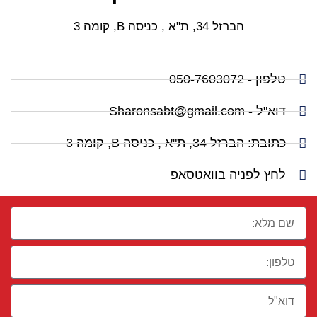
הברזל 34, ת"א , כניסה B, קומה 3
טלפון - 050-7603072
דוא"ל - Sharonsabt@gmail.com
כתובת: הברזל 34, ת"א , כניסה B, קומה 3
לחץ לפניה בוואטסאפ