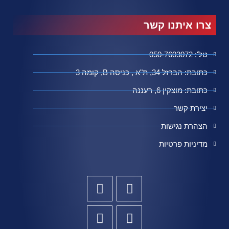
צרו איתנו קשר
טל': 050-7603072
כתובת: הברזל 34, ת"א , כניסה B, קומה 3
כתובת: מוצקין 6, רעננה
יצירת קשר
הצהרת נגישות
מדיניות פרטיות